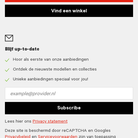
Vind een winkel
Blijf up-to-date
Hoor als eerste van onze aanbiedingen
Check
icon
Ontdek de nieuwste modellen en collecties
Check
icon
Unieke aanbiedingen speciaal voor jou!
Check
icon
Email
address
Subscribe
Lees hier ons
Privacy statement
Deze site is beschermd door reCAPTCHA en Googles
Privacybeleid
en
Servicevoorwaarden
zijn van toepassing