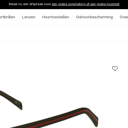
Maak nu een afspraak voor
een gratis oogmeting of een gratis hoortest
rtbrillen
Lenzen
Hoortoestellen
Gehoorbescherming
Ove