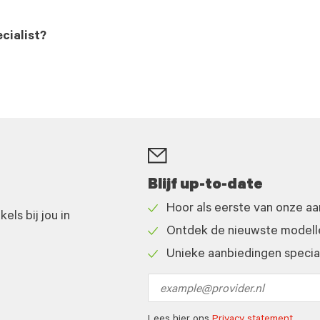
cialist?
Blijf up-to-date
Hoor als eerste van onze a
ls bij jou in
Check
Ontdek de nieuwste modelle
icon
Check
Unieke aanbiedingen speciaa
icon
Check
icon
Email
address