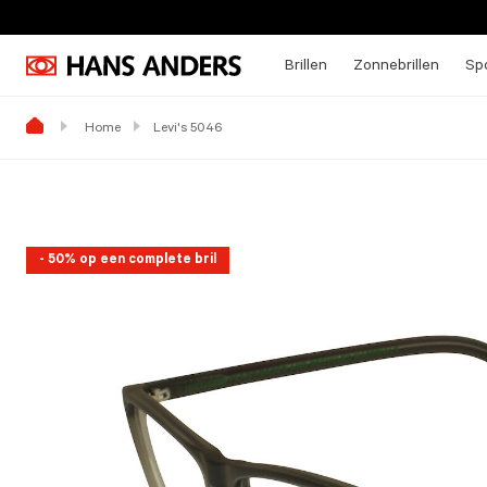
Brillen
Zonnebrillen
Spo
Home
Levi's 5046
- 50% op een complete bril