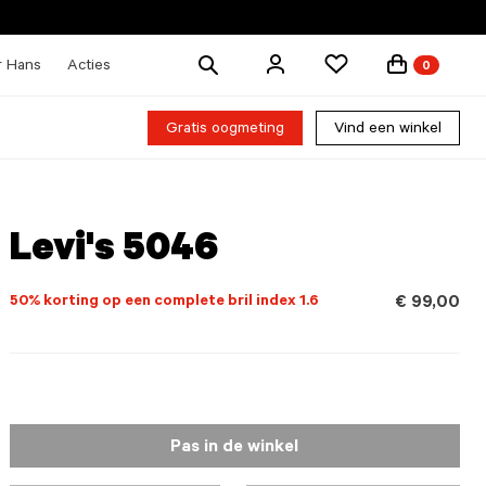
Zoek
r Hans
Acties
0
producten
Gratis oogmeting
Vind een winkel
Levi's 5046
50% korting op een complete bril index 1.6
€ 99,00
Pas in de winkel