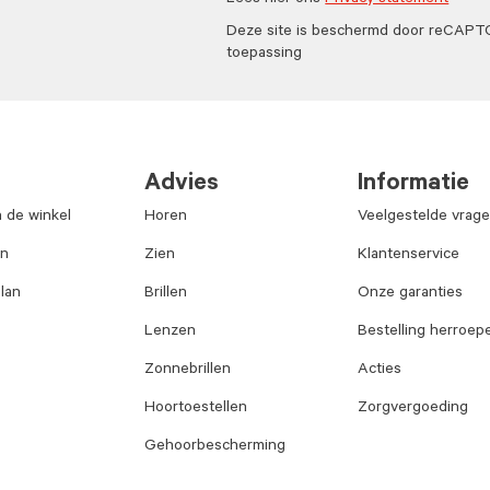
Lees hier ons
Privacy statement
Deze site is beschermd door reCAP
toepassing
Advies
Informatie
n de winkel
Horen
Veelgestelde vrag
an
Zien
Klantenservice
lan
Brillen
Onze garanties
Lenzen
Bestelling herroep
Zonnebrillen
Acties
Hoortoestellen
Zorgvergoeding
Gehoorbescherming