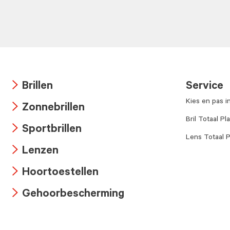
Brillen
Service
Arrow
Kies en pas i
Zonnebrillen
icon
Arrow
Bril Totaal Pl
Sportbrillen
icon
Lens Totaal P
Arrow
Lenzen
icon
Arrow
Hoortoestellen
icon
Arrow
Gehoorbescherming
icon
Arrow
icon