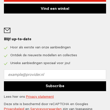
Vind een winkel
Blijf up-to-date
Hoor als eerste van onze aanbiedingen
Check
icon
Ontdek de nieuwste modellen en collecties
Check
icon
Unieke aanbiedingen speciaal voor jou!
Check
icon
Email
address
Subscribe
Lees hier ons
Privacy statement
Deze site is beschermd door reCAPTCHA en Googles
Privacybeleid
en
Servicevoorwaarden
zijn van toepassing