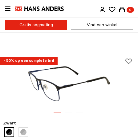
Ga
0
direct
naar
de
Gratis oogmeting
Vind een winkel
inhoud
- 50% op een complete bril
Zwart