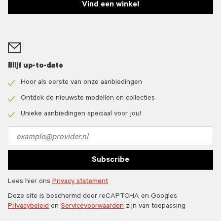
Vind een winkel
Blijf up-to-date
Hoor als eerste van onze aanbiedingen
Check
icon
Ontdek de nieuwste modellen en collecties
Check
icon
Unieke aanbiedingen speciaal voor jou!
Check
icon
Email
address
Subscribe
Lees hier ons
Privacy statement
Deze site is beschermd door reCAPTCHA en Googles
Privacybeleid
en
Servicevoorwaarden
zijn van toepassing