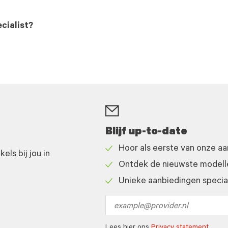
cialist?
Blijf up-to-date
Hoor als eerste van onze a
ls bij jou in
Check
Ontdek de nieuwste modelle
icon
Check
Unieke aanbiedingen speciaa
icon
Check
icon
Email
address