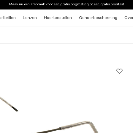
Maak nu een afspraak voor
een gratis oogmeting of een gratis hoortest
rtbrillen
Lenzen
Hoortoestellen
Gehoorbescherming
Ove