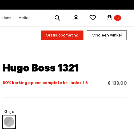
Zoek
r Hans
Acties
0
producten
Gratis oogmeting
Vind een winkel
Hugo Boss 1321
50% korting op een complete bril index 1.6
€ 139,00
Grijs
geselecteerd