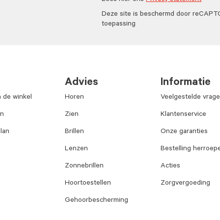
Lees hier ons
Privacy statement
Deze site is beschermd door reCAP
toepassing
Advies
Informatie
n de winkel
Horen
Veelgestelde vrag
an
Zien
Klantenservice
lan
Brillen
Onze garanties
Lenzen
Bestelling herroep
Zonnebrillen
Acties
Hoortoestellen
Zorgvergoeding
Gehoorbescherming