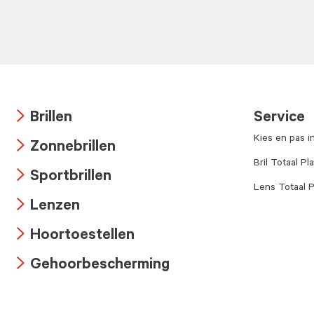
Brillen
Service
Arrow
Kies en pas i
Zonnebrillen
icon
Arrow
Bril Totaal Pl
Sportbrillen
icon
Lens Totaal P
Arrow
Lenzen
icon
Arrow
Hoortoestellen
icon
Arrow
Gehoorbescherming
icon
Arrow
icon