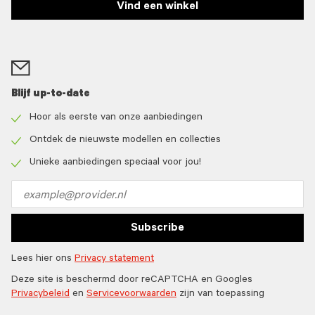
Vind een winkel
Blijf up-to-date
Hoor als eerste van onze aanbiedingen
Check
icon
Ontdek de nieuwste modellen en collecties
Check
icon
Unieke aanbiedingen speciaal voor jou!
Check
icon
Email
address
Subscribe
Lees hier ons
Privacy statement
Deze site is beschermd door reCAPTCHA en Googles
Privacybeleid
en
Servicevoorwaarden
zijn van toepassing