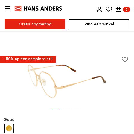
Ga
0
direct
naar
de
Gratis oogmeting
Vind een winkel
inhoud
- 50% op een complete bril
Goud