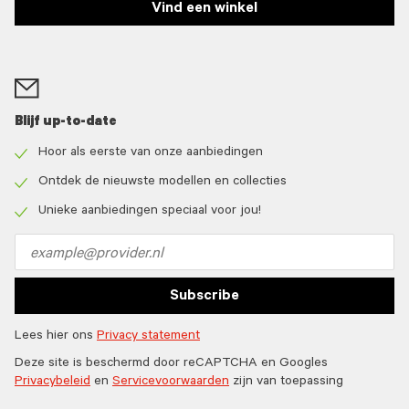
Vind een winkel
Blijf up-to-date
Hoor als eerste van onze aanbiedingen
Check
icon
Ontdek de nieuwste modellen en collecties
Check
icon
Unieke aanbiedingen speciaal voor jou!
Check
icon
Email
address
Subscribe
Lees hier ons
Privacy statement
Deze site is beschermd door reCAPTCHA en Googles
Privacybeleid
en
Servicevoorwaarden
zijn van toepassing