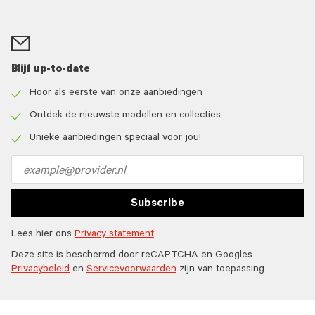
Blijf up-to-date
Hoor als eerste van onze aanbiedingen
Check
icon
Ontdek de nieuwste modellen en collecties
Check
icon
Unieke aanbiedingen speciaal voor jou!
Check
icon
Email
address
Subscribe
Lees hier ons
Privacy statement
Deze site is beschermd door reCAPTCHA en Googles
Privacybeleid
en
Servicevoorwaarden
zijn van toepassing