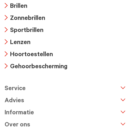
Brillen
Arrow
Zonnebrillen
icon
Arrow
Sportbrillen
icon
Arrow
Lenzen
icon
Arrow
Hoortoestellen
icon
Arrow
Gehoorbescherming
icon
Arrow
icon
Service
n
A
r
r
o
w
i
c
o
Advies
Informatie
Over ons