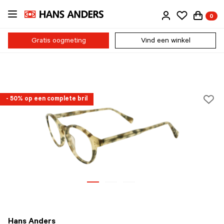
Ga
0
direct
naar
de
Gratis oogmeting
Vind een winkel
inhoud
- 50% op een complete bril
Hans Anders