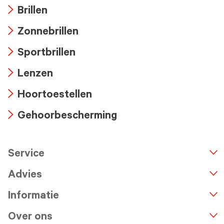
Brillen
Arrow
Zonnebrillen
icon
Arrow
Sportbrillen
icon
Arrow
Lenzen
icon
Arrow
Hoortoestellen
icon
Arrow
Gehoorbescherming
icon
Arrow
icon
Service
n
A
r
r
o
w
i
c
o
Advies
Informatie
Over ons