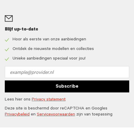
Blijf up-to-date
Hoor als eerste van onze aanbiedingen
Check
icon
Ontdek de nieuwste modellen en collecties
Check
icon
Unieke aanbiedingen speciaal voor jou!
Check
icon
Email
address
Subscribe
Lees hier ons
Privacy statement
Deze site is beschermd door reCAPTCHA en Googles
Privacybeleid
en
Servicevoorwaarden
zijn van toepassing