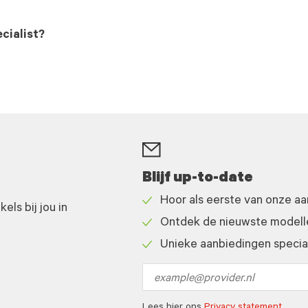
cialist?
Blijf up-to-date
Hoor als eerste van onze a
ls bij jou in
Check
Ontdek de nieuwste modelle
icon
Check
Unieke aanbiedingen speciaa
icon
Check
icon
Email
address