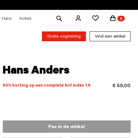
Zoek
r Hans
Acties
0
producten
Gratis oogmeting
Vind een winkel
Hans Anders
50% korting op een complete bril index 1.6
€ 59,00
Pas in de winkel