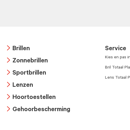
Brillen
Service
Arrow
Kies en pas i
Zonnebrillen
icon
Arrow
Bril Totaal Pl
Sportbrillen
icon
Lens Totaal P
Arrow
Lenzen
icon
Arrow
Hoortoestellen
icon
Arrow
Gehoorbescherming
icon
Arrow
icon