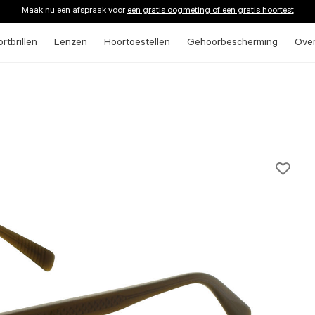
Maak nu een afspraak voor
een gratis oogmeting of een gratis hoortest
rtbrillen
Lenzen
Hoortoestellen
Gehoorbescherming
Ove