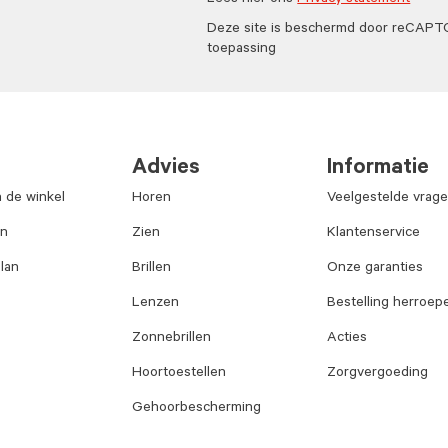
Lees hier ons
Privacy statement
Deze site is beschermd door reCAP
toepassing
Advies
Informatie
n de winkel
Horen
Veelgestelde vrag
an
Zien
Klantenservice
lan
Brillen
Onze garanties
Lenzen
Bestelling herroep
Zonnebrillen
Acties
Hoortoestellen
Zorgvergoeding
Gehoorbescherming