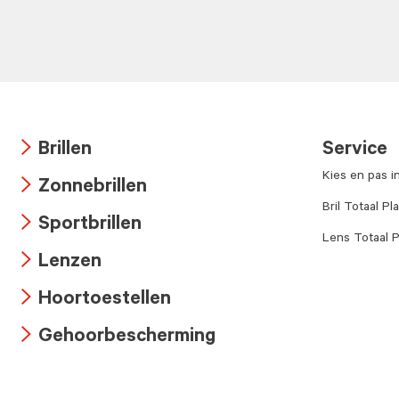
Brillen
Service
Arrow
Kies en pas i
Zonnebrillen
icon
Arrow
Bril Totaal Pl
Sportbrillen
icon
Lens Totaal P
Arrow
Lenzen
icon
Arrow
Hoortoestellen
icon
Arrow
Gehoorbescherming
icon
Arrow
icon