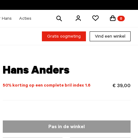
Zoek
r Hans
Acties
0
producten
Gratis oogmeting
Vind een winkel
Hans Anders
50% korting op een complete bril index 1.6
€ 39,00
Pas in de winkel