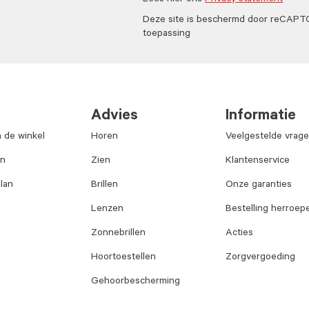
Lees hier ons
Privacy statement
Deze site is beschermd door reCAP
toepassing
Advies
Informatie
n de winkel
Horen
Veelgestelde vrag
an
Zien
Klantenservice
lan
Brillen
Onze garanties
Lenzen
Bestelling herroep
Zonnebrillen
Acties
Hoortoestellen
Zorgvergoeding
Gehoorbescherming