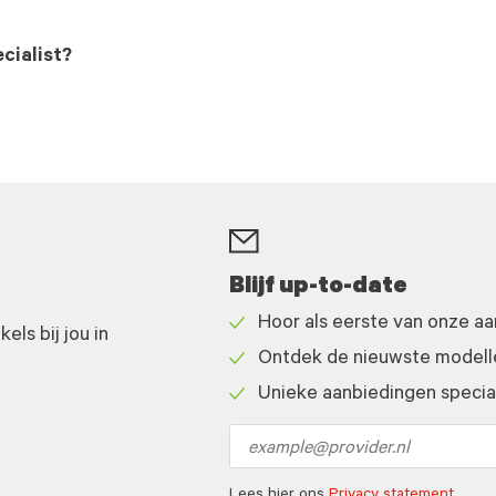
cialist?
Blijf up-to-date
Hoor als eerste van onze a
ls bij jou in
Check
Ontdek de nieuwste modelle
icon
Check
Unieke aanbiedingen speciaa
icon
Check
icon
Email
address