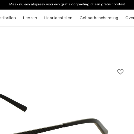
Maak nu een afspraak voor
een gratis oogmeting of een gratis hoortest
rtbrillen
Lenzen
Hoortoestellen
Gehoorbescherming
Ove