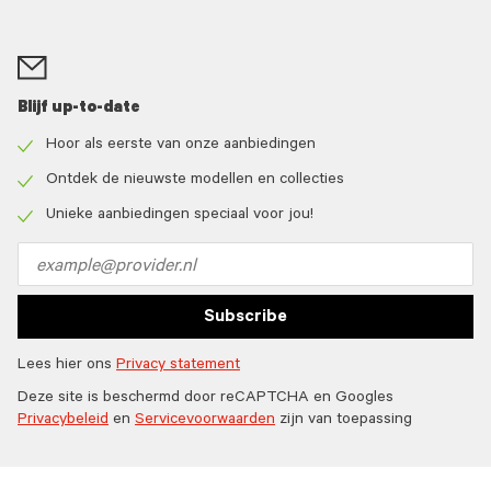
Blijf up-to-date
Hoor als eerste van onze aanbiedingen
Check
icon
Ontdek de nieuwste modellen en collecties
Check
icon
Unieke aanbiedingen speciaal voor jou!
Check
icon
Email
address
Subscribe
Lees hier ons
Privacy statement
Deze site is beschermd door reCAPTCHA en Googles
Privacybeleid
en
Servicevoorwaarden
zijn van toepassing