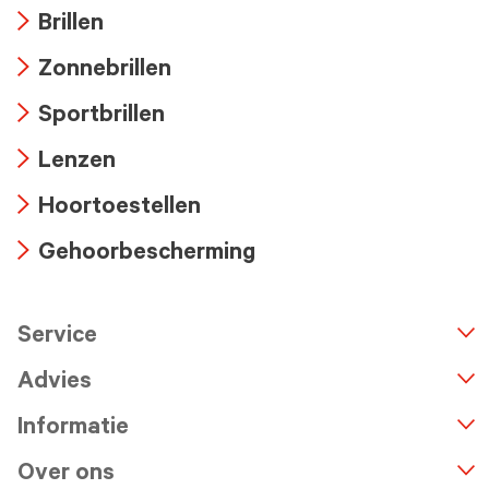
Brillen
Arrow
Zonnebrillen
icon
Arrow
Sportbrillen
icon
Arrow
Lenzen
icon
Arrow
Hoortoestellen
icon
Arrow
Gehoorbescherming
icon
Arrow
icon
Service
n
A
r
r
o
w
i
c
o
Advies
Informatie
Over ons