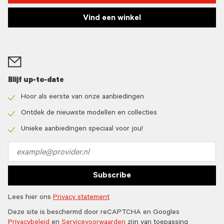
Vind een winkel
Blijf up-to-date
Hoor als eerste van onze aanbiedingen
Check
icon
Ontdek de nieuwste modellen en collecties
Check
icon
Unieke aanbiedingen speciaal voor jou!
Check
icon
Email
address
Subscribe
Lees hier ons
Privacy statement
Deze site is beschermd door reCAPTCHA en Googles
Privacybeleid
en
Servicevoorwaarden
zijn van toepassing