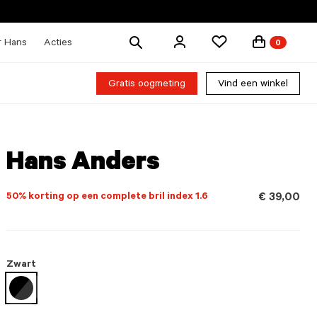
Zoek
r Hans
Acties
0
producten
Gratis oogmeting
Vind een winkel
Hans Anders
50% korting op een complete bril index 1.6
€ 39,00
Zwart
geselecteerd