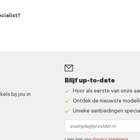
cialist?
Blijf up-to-date
Hoor als eerste van onze a
ls bij jou in
Check
Ontdek de nieuwste modelle
icon
Check
Unieke aanbiedingen speciaa
icon
Check
icon
Email
address