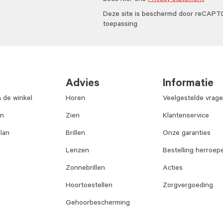
Lees hier ons
Privacy statement
Deze site is beschermd door reCAP
toepassing
Advies
Informatie
n de winkel
Horen
Veelgestelde vrag
an
Zien
Klantenservice
lan
Brillen
Onze garanties
Lenzen
Bestelling herroep
Zonnebrillen
Acties
Hoortoestellen
Zorgvergoeding
Gehoorbescherming