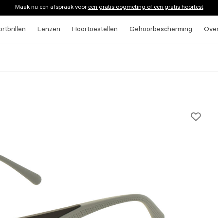
Maak nu een afspraak voor
een gratis oogmeting of een gratis hoortest
rtbrillen
Lenzen
Hoortoestellen
Gehoorbescherming
Ove