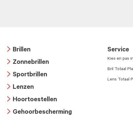
Brillen
Service
Arrow
Kies en pas i
Zonnebrillen
icon
Arrow
Bril Totaal Pl
Sportbrillen
icon
Lens Totaal P
Arrow
Lenzen
icon
Arrow
Hoortoestellen
icon
Arrow
Gehoorbescherming
icon
Arrow
icon