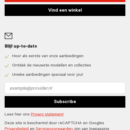
Vind een winkel
Blijf up-to-date
Hoor als eerste van onze aanbiedingen
Check
icon
Ontdek de nieuwste modellen en collecties
Check
icon
Unieke aanbiedingen speciaal voor jou!
Check
icon
Email
address
Subscribe
Lees hier ons
Privacy statement
Deze site is beschermd door reCAPTCHA en Googles
Privacybeleid
en
Servicevoorwaarden
zijn van toepassing