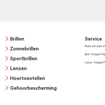
Brillen
Service
Arrow
Kies en pas i
Zonnebrillen
icon
Arrow
Bril Totaal Pl
Sportbrillen
icon
Lens Totaal P
Arrow
Lenzen
icon
Arrow
Hoortoestellen
icon
Arrow
Gehoorbescherming
icon
Arrow
icon