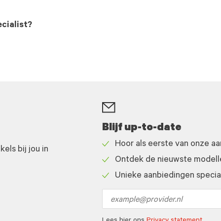
cialist?
Blijf up-to-date
Hoor als eerste van onze a
ls bij jou in
Check
Ontdek de nieuwste modelle
icon
Check
Unieke aanbiedingen speciaa
icon
Check
icon
Email
address