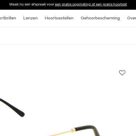
Maak nu een afspraak voor
een gratis oogmeting of een gratis hoortest
rtbrillen
Lenzen
Hoortoestellen
Gehoorbescherming
Ove