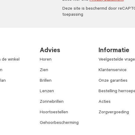
Lees hier ons
Privacy statement
Deze site is beschermd door reCAP
toepassing
Advies
Informatie
n de winkel
Horen
Veelgestelde vrag
an
Zien
Klantenservice
lan
Brillen
Onze garanties
Lenzen
Bestelling herroep
Zonnebrillen
Acties
Hoortoestellen
Zorgvergoeding
Gehoorbescherming