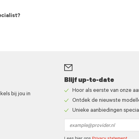
cialist?
Blijf up-to-date
Hoor als eerste van onze a
ls bij jou in
Check
Ontdek de nieuwste modelle
icon
Check
Unieke aanbiedingen speciaa
icon
Check
icon
Email
address