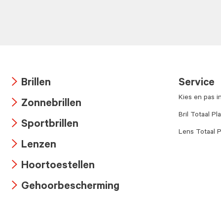
Brillen
Service
Arrow
Kies en pas i
Zonnebrillen
icon
Arrow
Bril Totaal Pl
Sportbrillen
icon
Lens Totaal P
Arrow
Lenzen
icon
Arrow
Hoortoestellen
icon
Arrow
Gehoorbescherming
icon
Arrow
icon