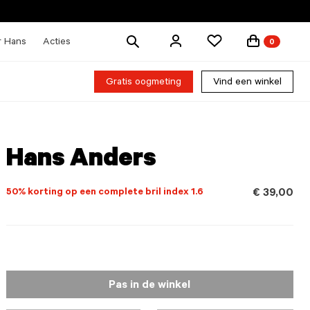
Zoek
r Hans
Acties
0
producten
Gratis oogmeting
Vind een winkel
Hans Anders
50% korting op een complete bril index 1.6
€ 39,00
Pas in de winkel