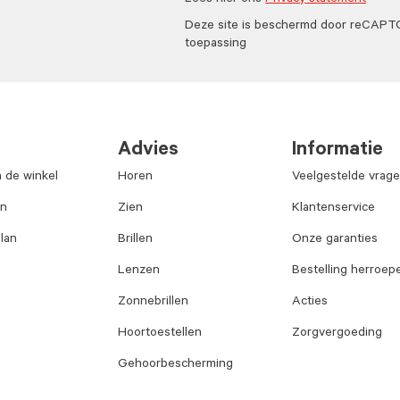
Lees hier ons
Privacy statement
Deze site is beschermd door reCAP
toepassing
Advies
Informatie
n de winkel
Horen
Veelgestelde vrag
an
Zien
Klantenservice
lan
Brillen
Onze garanties
Lenzen
Bestelling herroep
Zonnebrillen
Acties
Hoortoestellen
Zorgvergoeding
Gehoorbescherming