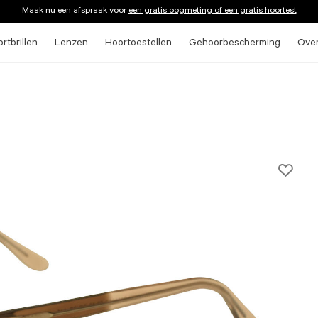
Maak nu een afspraak voor
een gratis oogmeting of een gratis hoortest
rtbrillen
Lenzen
Hoortoestellen
Gehoorbescherming
Ove