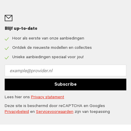
Blijf up-to-date
Hoor als eerste van onze aanbiedingen
Check
icon
Ontdek de nieuwste modellen en collecties
Check
icon
Unieke aanbiedingen speciaal voor jou!
Check
icon
Email
address
Subscribe
Lees hier ons
Privacy statement
Deze site is beschermd door reCAPTCHA en Googles
Privacybeleid
en
Servicevoorwaarden
zijn van toepassing