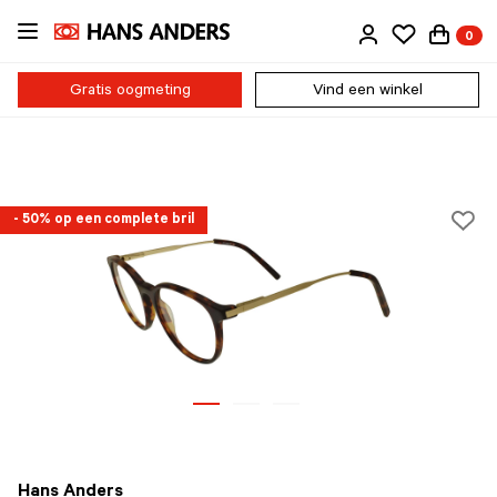
Ga
0
direct
naar
de
Gratis oogmeting
Vind een winkel
inhoud
- 50% op een complete bril
Hans Anders