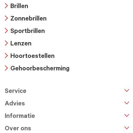
Brillen
Arrow
Zonnebrillen
icon
Arrow
Sportbrillen
icon
Arrow
Lenzen
icon
Arrow
Hoortoestellen
icon
Arrow
Gehoorbescherming
icon
Arrow
icon
Service
n
A
r
r
o
w
i
c
o
Advies
Informatie
Over ons