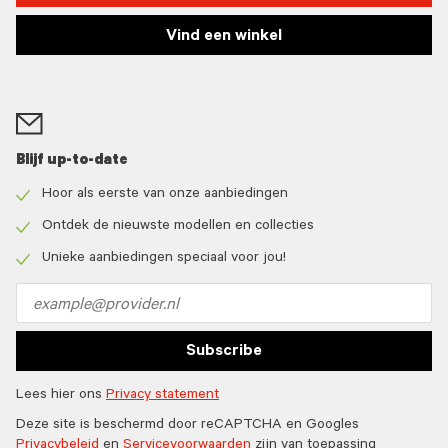
Vind een winkel
Blijf up-to-date
Hoor als eerste van onze aanbiedingen
Check
icon
Ontdek de nieuwste modellen en collecties
Check
icon
Unieke aanbiedingen speciaal voor jou!
Check
icon
Email
address
Subscribe
Lees hier ons
Privacy statement
Deze site is beschermd door reCAPTCHA en Googles
Privacybeleid
en
Servicevoorwaarden
zijn van toepassing