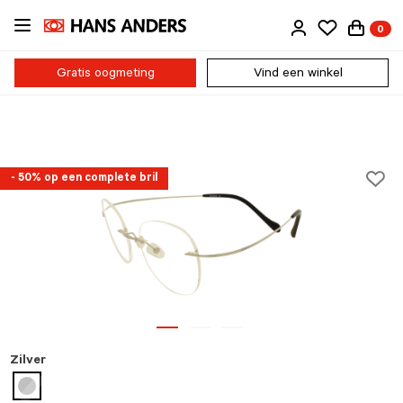
Ga
0
direct
naar
de
Gratis oogmeting
Vind een winkel
inhoud
- 50% op een complete bril
Zilver