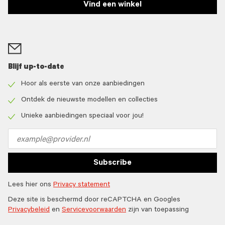
Vind een winkel
Blijf up-to-date
Hoor als eerste van onze aanbiedingen
Check
icon
Ontdek de nieuwste modellen en collecties
Check
icon
Unieke aanbiedingen speciaal voor jou!
Check
icon
Email
address
Subscribe
Lees hier ons
Privacy statement
Deze site is beschermd door reCAPTCHA en Googles
Privacybeleid
en
Servicevoorwaarden
zijn van toepassing