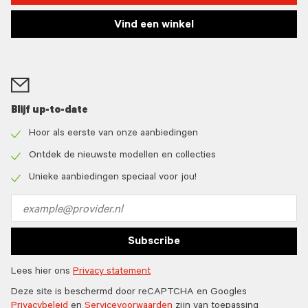
Vind een winkel
Blijf up-to-date
Hoor als eerste van onze aanbiedingen
Check
icon
Ontdek de nieuwste modellen en collecties
Check
icon
Unieke aanbiedingen speciaal voor jou!
Check
icon
Email
address
Subscribe
Lees hier ons
Privacy statement
Deze site is beschermd door reCAPTCHA en Googles
Privacybeleid
en
Servicevoorwaarden
zijn van toepassing