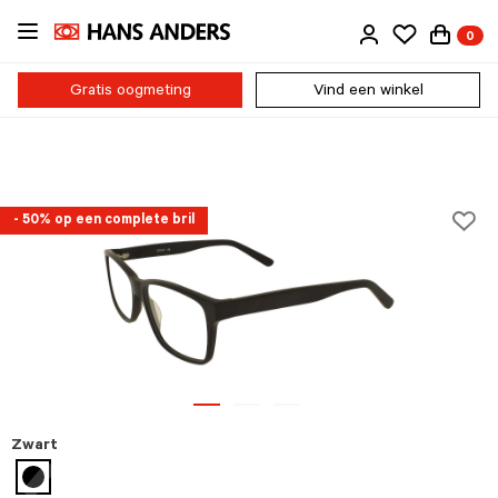
Ga
0
direct
naar
de
Gratis oogmeting
Vind een winkel
inhoud
- 50% op een complete bril
Zwart