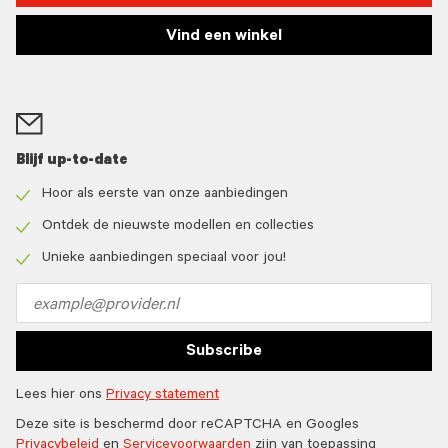
Vind een winkel
Blijf up-to-date
Hoor als eerste van onze aanbiedingen
Check
icon
Ontdek de nieuwste modellen en collecties
Check
icon
Unieke aanbiedingen speciaal voor jou!
Check
icon
Email
address
Subscribe
Lees hier ons
Privacy statement
Deze site is beschermd door reCAPTCHA en Googles
Privacybeleid
en
Servicevoorwaarden
zijn van toepassing