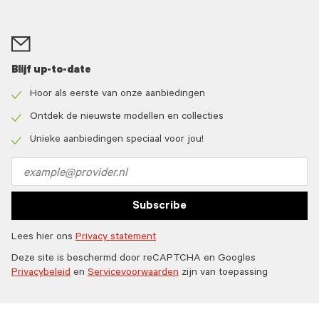
Blijf up-to-date
Hoor als eerste van onze aanbiedingen
Check
icon
Ontdek de nieuwste modellen en collecties
Check
icon
Unieke aanbiedingen speciaal voor jou!
Check
icon
Email
address
Subscribe
Lees hier ons
Privacy statement
Deze site is beschermd door reCAPTCHA en Googles
Privacybeleid
en
Servicevoorwaarden
zijn van toepassing