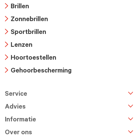
Brillen
Arrow
Zonnebrillen
icon
Arrow
Sportbrillen
icon
Arrow
Lenzen
icon
Arrow
Hoortoestellen
icon
Arrow
Gehoorbescherming
icon
Arrow
icon
Service
n
A
r
r
o
w
i
c
o
Advies
Informatie
Over ons