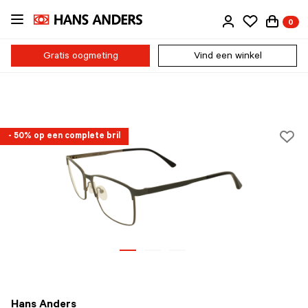
Ga
0
direct
naar
de
Gratis oogmeting
Vind een winkel
inhoud
- 50% op een complete bril
Hans Anders