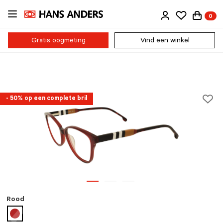
Ga
0
direct
naar
de
Gratis oogmeting
Vind een winkel
inhoud
- 50% op een complete bril
Rood