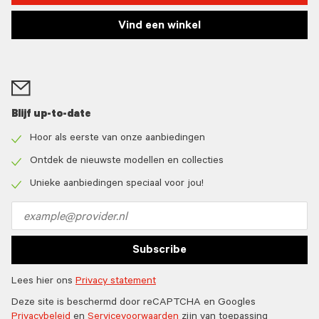
Vind een winkel
Blijf up-to-date
Hoor als eerste van onze aanbiedingen
Check
icon
Ontdek de nieuwste modellen en collecties
Check
icon
Unieke aanbiedingen speciaal voor jou!
Check
icon
Email
address
Subscribe
Lees hier ons
Privacy statement
Deze site is beschermd door reCAPTCHA en Googles
Privacybeleid
en
Servicevoorwaarden
zijn van toepassing