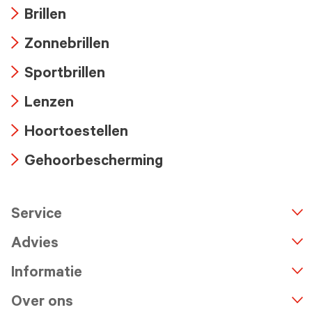
Brillen
Arrow
Zonnebrillen
icon
Arrow
Sportbrillen
icon
Arrow
Lenzen
icon
Arrow
Hoortoestellen
icon
Arrow
Gehoorbescherming
icon
Arrow
icon
Service
n
A
r
r
o
w
i
c
o
Advies
Informatie
Over ons