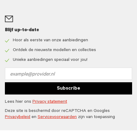
Blijf up-to-date
Hoor als eerste van onze aanbiedingen
Check
icon
Ontdek de nieuwste modellen en collecties
Check
icon
Unieke aanbiedingen speciaal voor jou!
Check
icon
Email
address
Subscribe
Lees hier ons
Privacy statement
Deze site is beschermd door reCAPTCHA en Googles
Privacybeleid
en
Servicevoorwaarden
zijn van toepassing