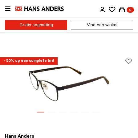
Ga
0
direct
naar
de
Gratis oogmeting
Vind een winkel
inhoud
- 50% op een complete bril
Hans Anders