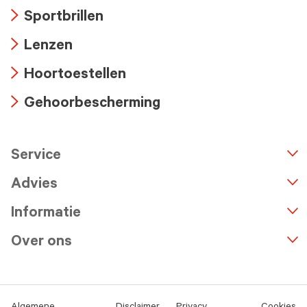
Arrow
Sportbrillen
icon
Arrow
Lenzen
icon
Arrow
Hoortoestellen
icon
Arrow
Gehoorbescherming
icon
Arrow
icon
Service
n
A
r
r
o
w
i
c
o
Advies
Informatie
Over ons