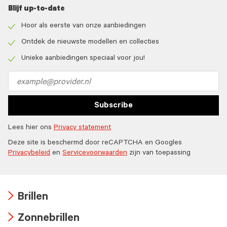
Blijf up-to-date
Hoor als eerste van onze aanbiedingen
Check
icon
Ontdek de nieuwste modellen en collecties
Check
icon
Unieke aanbiedingen speciaal voor jou!
Check
icon
Email
address
Subscribe
Lees hier ons
Privacy statement
Deze site is beschermd door reCAPTCHA en Googles
Privacybeleid
en
Servicevoorwaarden
zijn van toepassing
Brillen
Arrow
Zonnebrillen
icon