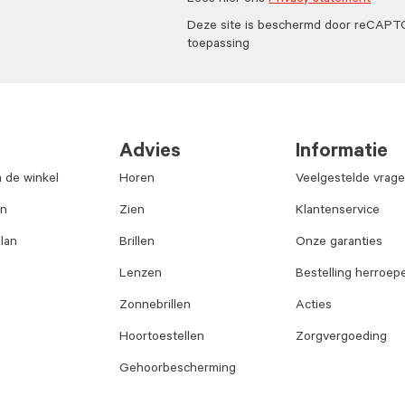
Lees hier ons
Privacy statement
Deze site is beschermd door reCAP
toepassing
Advies
Informatie
n de winkel
Horen
Veelgestelde vrag
an
Zien
Klantenservice
lan
Brillen
Onze garanties
Lenzen
Bestelling herroep
Zonnebrillen
Acties
Hoortoestellen
Zorgvergoeding
Gehoorbescherming