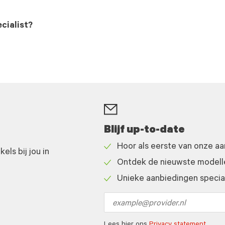
cialist?
Blijf up-to-date
Hoor als eerste van onze a
ls bij jou in
Check
Ontdek de nieuwste modelle
icon
Check
Unieke aanbiedingen speciaa
icon
Check
icon
Email
address