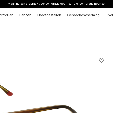
Maak nu een afspraak voor
een gratis oogmeting of een gratis hoortest
rtbrillen
Lenzen
Hoortoestellen
Gehoorbescherming
Ove