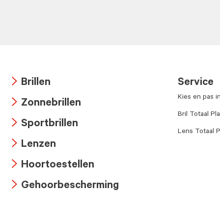
Brillen
Service
Arrow
Kies en pas i
Zonnebrillen
icon
Arrow
Bril Totaal Pl
Sportbrillen
icon
Lens Totaal P
Arrow
Lenzen
icon
Arrow
Hoortoestellen
icon
Arrow
Gehoorbescherming
icon
Arrow
icon