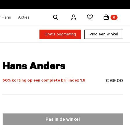
Zoek
r Hans
Acties
0
producten
Gratis oogmeting
Vind een winkel
Hans Anders
50% korting op een complete bril index 1.6
€ 69,00
Pas in de winkel