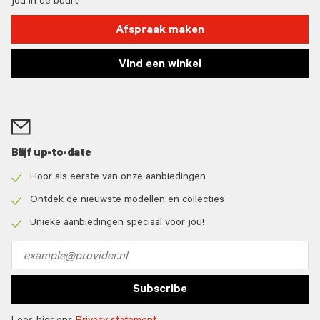
jou in de buurt!
Afspraak maken
Vind een winkel
Blijf up-to-date
Hoor als eerste van onze aanbiedingen
Check
icon
Ontdek de nieuwste modellen en collecties
Check
icon
Unieke aanbiedingen speciaal voor jou!
Check
icon
Email
address
Subscribe