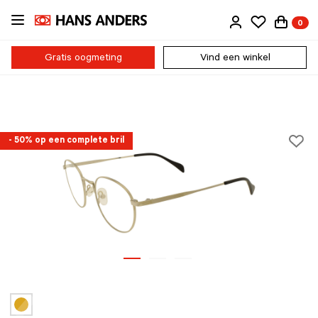
Ga
0
direct
naar
de
Gratis oogmeting
Vind een winkel
inhoud
- 50% op een complete bril