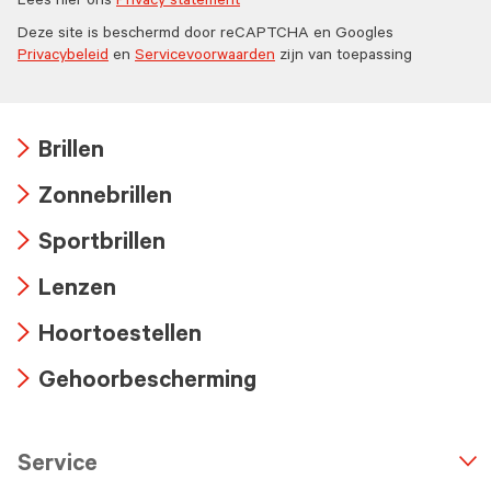
Lees hier ons
Privacy statement
Deze site is beschermd door reCAPTCHA en Googles
Privacybeleid
en
Servicevoorwaarden
zijn van toepassing
Brillen
Arrow
Zonnebrillen
icon
Arrow
Sportbrillen
icon
Arrow
Lenzen
icon
Arrow
Hoortoestellen
icon
Arrow
Gehoorbescherming
icon
Arrow
icon
Service
n
A
r
r
o
w
i
c
o