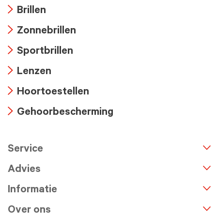
Brillen
Arrow
Zonnebrillen
icon
Arrow
Sportbrillen
icon
Arrow
Lenzen
icon
Arrow
Hoortoestellen
icon
Arrow
Gehoorbescherming
icon
Arrow
icon
Service
n
A
r
r
o
w
i
c
o
Advies
Informatie
Over ons