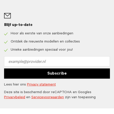
Blijf up-to-date
Hoor als eerste van onze aanbiedingen
Check
icon
Ontdek de nieuwste modellen en collecties
Check
icon
Unieke aanbiedingen speciaal voor jou!
Check
icon
Email
address
Subscribe
Lees hier ons
Privacy statement
Deze site is beschermd door reCAPTCHA en Googles
Privacybeleid
en
Servicevoorwaarden
zijn van toepassing