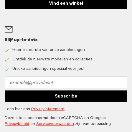
Vind een winkel
Blijf up-to-date
Hoor als eerste van onze aanbiedingen
Check
icon
Ontdek de nieuwste modellen en collecties
Check
icon
Unieke aanbiedingen speciaal voor jou!
Check
icon
Email
address
Subscribe
Lees hier ons
Privacy statement
Deze site is beschermd door reCAPTCHA en Googles
Privacybeleid
en
Servicevoorwaarden
zijn van toepassing