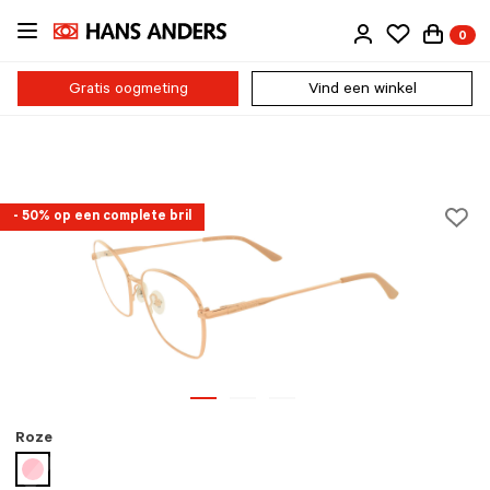
Ga
0
direct
naar
de
Gratis oogmeting
Vind een winkel
inhoud
- 50% op een complete bril
Roze