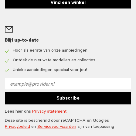
Vind een winkel
Blijf up-to-date
Hoor als eerste van onze aanbiedingen
Check
icon
Ontdek de nieuwste modellen en collecties
Check
icon
Unieke aanbiedingen speciaal voor jou!
Check
icon
Email
address
Subscribe
Lees hier ons
Privacy statement
Deze site is beschermd door reCAPTCHA en Googles
Privacybeleid
en
Servicevoorwaarden
zijn van toepassing