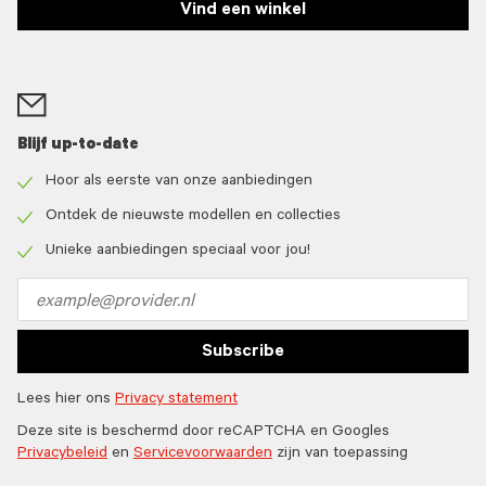
Vind een winkel
Blijf up-to-date
Hoor als eerste van onze aanbiedingen
Check
icon
Ontdek de nieuwste modellen en collecties
Check
icon
Unieke aanbiedingen speciaal voor jou!
Check
icon
Email
address
Subscribe
Lees hier ons
Privacy statement
Deze site is beschermd door reCAPTCHA en Googles
Privacybeleid
en
Servicevoorwaarden
zijn van toepassing