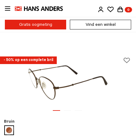
Ga
0
direct
naar
de
Gratis oogmeting
Vind een winkel
inhoud
- 50% op een complete bril
Bruin