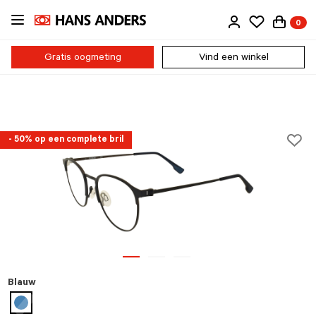
Ga
0
direct
naar
de
Gratis oogmeting
Vind een winkel
inhoud
- 50% op een complete bril
Blauw