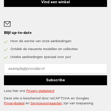
Vind een winkel
Blijf up-to-date
Hoor als eerste van onze aanbiedingen
Check
icon
Ontdek de nieuwste modellen en collecties
Check
icon
Unieke aanbiedingen speciaal voor jou!
Check
icon
Email
address
Subscribe
Lees hier ons
Privacy statement
Deze site is beschermd door reCAPTCHA en Googles
Privacybeleid
en
Servicevoorwaarden
zijn van toepassing