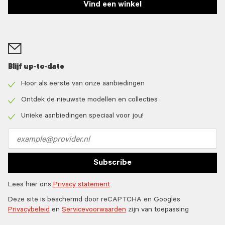
Vind een winkel
Blijf up-to-date
Hoor als eerste van onze aanbiedingen
Check
icon
Ontdek de nieuwste modellen en collecties
Check
icon
Unieke aanbiedingen speciaal voor jou!
Check
icon
Email
address
Subscribe
Lees hier ons
Privacy statement
Deze site is beschermd door reCAPTCHA en Googles
Privacybeleid
en
Servicevoorwaarden
zijn van toepassing