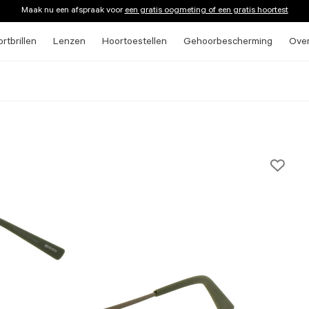
Maak nu een afspraak voor
een gratis oogmeting of een gratis hoortest
rtbrillen
Lenzen
Hoortoestellen
Gehoorbescherming
Ove