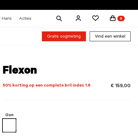
Zoek
r Hans
Acties
0
producten
Gratis oogmeting
Vind een winkel
Flexon
50% korting op een complete bril index 1.6
€ 159,00
Gun
geselecteerd