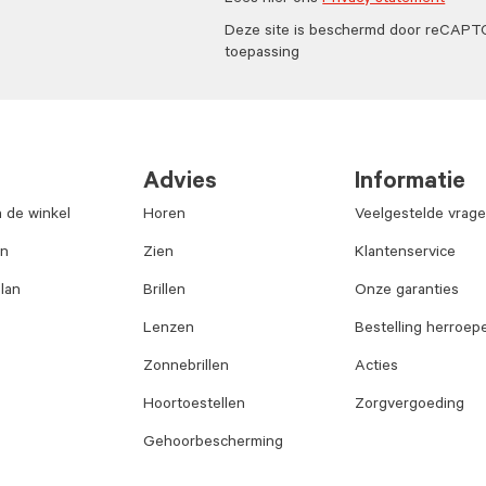
Lees hier ons
Privacy statement
Deze site is beschermd door reCAP
toepassing
Advies
Informatie
n de winkel
Horen
Veelgestelde vrag
an
Zien
Klantenservice
lan
Brillen
Onze garanties
Lenzen
Bestelling herroep
Zonnebrillen
Acties
Hoortoestellen
Zorgvergoeding
Gehoorbescherming