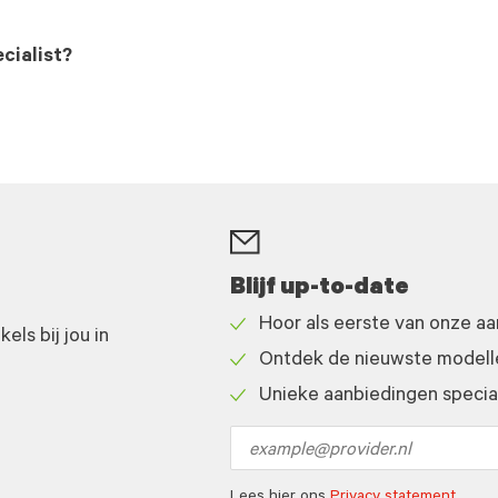
cialist?
Blijf up-to-date
Hoor als eerste van onze a
ls bij jou in
Check
Ontdek de nieuwste modelle
icon
Check
Unieke aanbiedingen speciaa
icon
Check
icon
Email
address