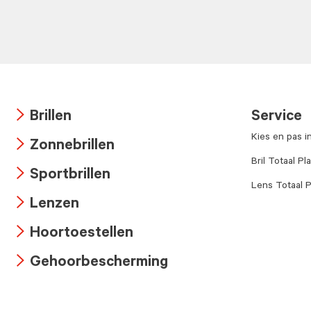
Brillen
Service
Arrow
Kies en pas i
Zonnebrillen
icon
Arrow
Bril Totaal Pl
Sportbrillen
icon
Lens Totaal P
Arrow
Lenzen
icon
Arrow
Hoortoestellen
icon
Arrow
Gehoorbescherming
icon
Arrow
icon