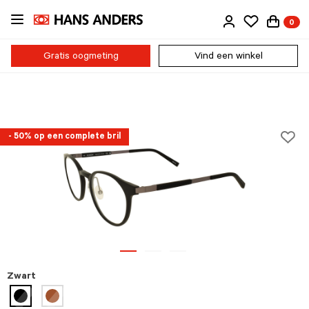
Ga
0
direct
naar
de
Gratis oogmeting
Vind een winkel
inhoud
- 50% op een complete bril
Zwart