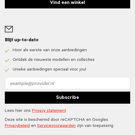
Vind een winkel
Blijf up-to-date
Hoor als eerste van onze aanbiedingen
Check
icon
Ontdek de nieuwste modellen en collecties
Check
icon
Unieke aanbiedingen speciaal voor jou!
Check
icon
Email
address
Subscribe
Lees hier ons
Privacy statement
Deze site is beschermd door reCAPTCHA en Googles
Privacybeleid
en
Servicevoorwaarden
zijn van toepassing