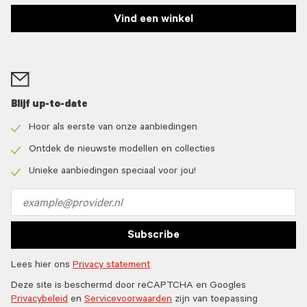
Vind een winkel
Blijf up-to-date
Hoor als eerste van onze aanbiedingen
Check
icon
Ontdek de nieuwste modellen en collecties
Check
icon
Unieke aanbiedingen speciaal voor jou!
Check
icon
Email
address
Subscribe
Lees hier ons
Privacy statement
Deze site is beschermd door reCAPTCHA en Googles
Privacybeleid
en
Servicevoorwaarden
zijn van toepassing