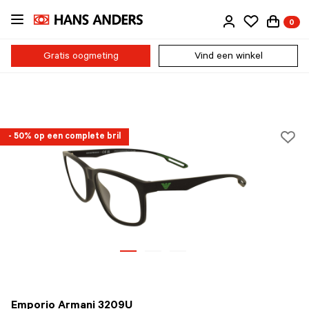
Ga
0
direct
naar
de
Gratis oogmeting
Vind een winkel
inhoud
- 50% op een complete bril
Emporio Armani 3209U