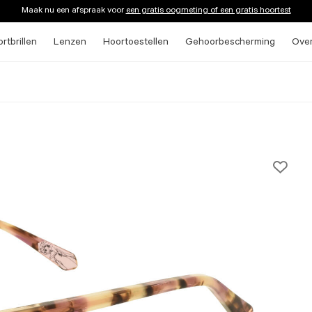
Maak nu een afspraak voor
een gratis oogmeting of een gratis hoortest
rtbrillen
Lenzen
Hoortoestellen
Gehoorbescherming
Ove