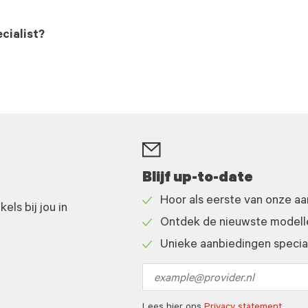
cialist?
Blijf up-to-date
Hoor als eerste van onze a
ls bij jou in
Check
Ontdek de nieuwste modelle
icon
Check
Unieke aanbiedingen speciaa
icon
Check
icon
Email
address