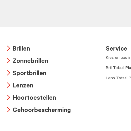
Brillen
Service
Arrow
Kies en pas i
Zonnebrillen
icon
Arrow
Bril Totaal Pl
Sportbrillen
icon
Lens Totaal P
Arrow
Lenzen
icon
Arrow
Hoortoestellen
icon
Arrow
Gehoorbescherming
icon
Arrow
icon