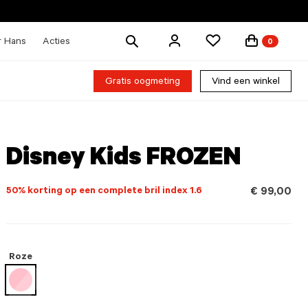
Zoek
r Hans
Acties
0
producten
Gratis oogmeting
Vind een winkel
Disney Kids FROZEN
50% korting op een complete bril index 1.6
€ 99,00
Roze
geselecteerd