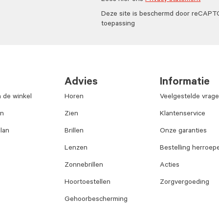
Lees hier ons
Privacy statement
Deze site is beschermd door reCAP
toepassing
Advies
Informatie
n de winkel
Horen
Veelgestelde vrag
an
Zien
Klantenservice
lan
Brillen
Onze garanties
Lenzen
Bestelling herroep
Zonnebrillen
Acties
Hoortoestellen
Zorgvergoeding
Gehoorbescherming