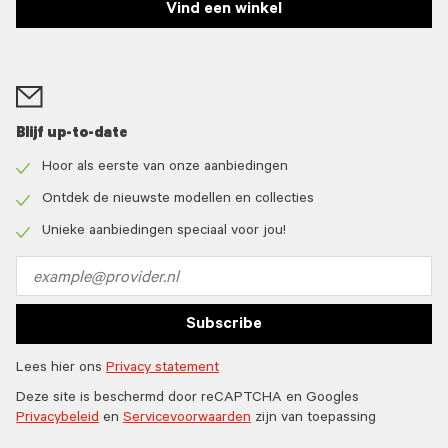
Vind een winkel
Blijf up-to-date
Hoor als eerste van onze aanbiedingen
Check
icon
Ontdek de nieuwste modellen en collecties
Check
icon
Unieke aanbiedingen speciaal voor jou!
Check
icon
Email
address
Subscribe
Lees hier ons
Privacy statement
Deze site is beschermd door reCAPTCHA en Googles
Privacybeleid
en
Servicevoorwaarden
zijn van toepassing