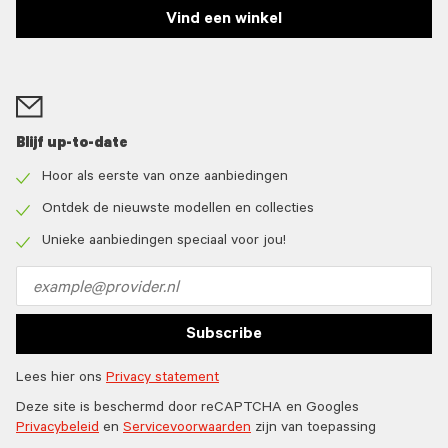
Vind een winkel
Blijf up-to-date
Hoor als eerste van onze aanbiedingen
Check
icon
Ontdek de nieuwste modellen en collecties
Check
icon
Unieke aanbiedingen speciaal voor jou!
Check
icon
Email
address
Subscribe
Lees hier ons
Privacy statement
Deze site is beschermd door reCAPTCHA en Googles
Privacybeleid
en
Servicevoorwaarden
zijn van toepassing