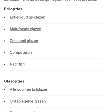
hieronder welke aanpassingsmogelijkheden deze bril biedt.
Brilopties
Enkelvoudige glazen
Multifocale glazen
Zonnebril glazen
Computerbril
Nachtbril
Glasopties
Alle soorten brilglazen
Ontspiegelde glazen