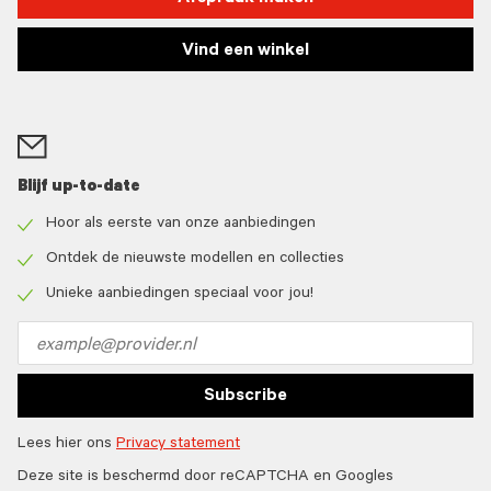
Vind een winkel
Blijf up-to-date
Hoor als eerste van onze aanbiedingen
Check
icon
Ontdek de nieuwste modellen en collecties
Check
icon
Unieke aanbiedingen speciaal voor jou!
Check
icon
Email
address
Subscribe
Lees hier ons
Privacy statement
Deze site is beschermd door reCAPTCHA en Googles