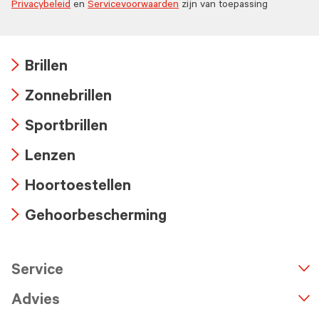
Privacybeleid
en
Servicevoorwaarden
zijn van toepassing
Brillen
Arrow
Zonnebrillen
icon
Arrow
Sportbrillen
icon
Arrow
Lenzen
icon
Arrow
Hoortoestellen
icon
Arrow
Gehoorbescherming
icon
Arrow
icon
Service
n
A
r
r
o
w
i
c
o
Advies