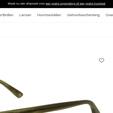
Maak nu een afspraak voor
een gratis oogmeting of een gratis hoortest
rtbrillen
Lenzen
Hoortoestellen
Gehoorbescherming
Ove