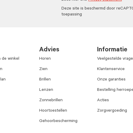
Lees hier ons
Privacy statement
Deze site is beschermd door reCAP
toepassing
Advies
Informatie
n de winkel
Horen
Veelgestelde vrag
an
Zien
Klantenservice
lan
Brillen
Onze garanties
Lenzen
Bestelling herroep
Zonnebrillen
Acties
Hoortoestellen
Zorgvergoeding
Gehoorbescherming