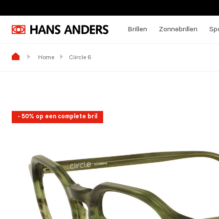
Brillen
Zonnebrillen
Spo
Home
Ciircle 6
- 50% op een complete bril