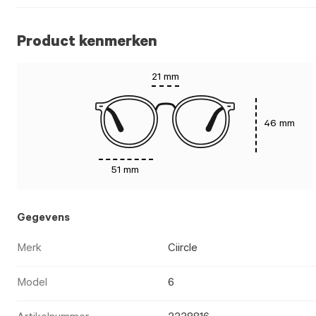
Product kenmerken
21 mm
46 mm
51 mm
Gegevens
Merk
Ciircle
Model
6