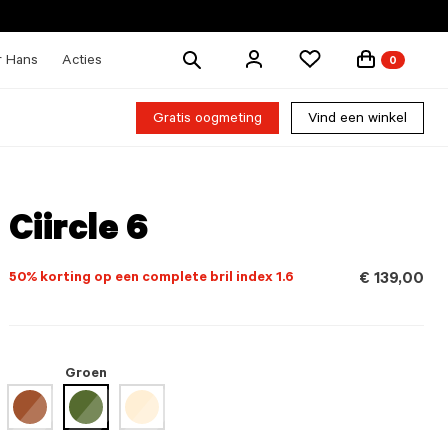
Zoek
r Hans
Acties
0
producten
Gratis oogmeting
Vind een winkel
Ciircle 6
50% korting op een complete bril index 1.6
€ 139,00
Groen
geselecteerd