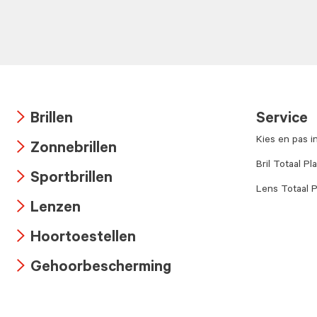
Brillen
Service
Arrow
Kies en pas i
Zonnebrillen
icon
Arrow
Bril Totaal Pl
Sportbrillen
icon
Lens Totaal P
Arrow
Lenzen
icon
Arrow
Hoortoestellen
icon
Arrow
Gehoorbescherming
icon
Arrow
icon