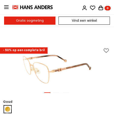
Ga
0
direct
naar
de
Gratis oogmeting
Vind een winkel
inhoud
- 50% op een complete bril
Goud