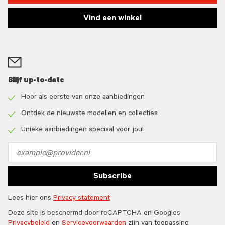
Vind een winkel
Blijf up-to-date
Hoor als eerste van onze aanbiedingen
Check
icon
Ontdek de nieuwste modellen en collecties
Check
icon
Unieke aanbiedingen speciaal voor jou!
Check
icon
Email
address
Subscribe
Lees hier ons
Privacy statement
Deze site is beschermd door reCAPTCHA en Googles
Privacybeleid
en
Servicevoorwaarden
zijn van toepassing