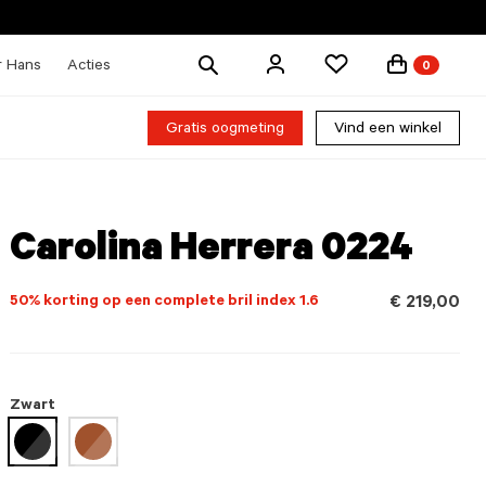
Zoek
r Hans
Acties
0
producten
Gratis oogmeting
Vind een winkel
Carolina Herrera 0224
50% korting op een complete bril index 1.6
€ 219,00
Zwart
geselecteerd