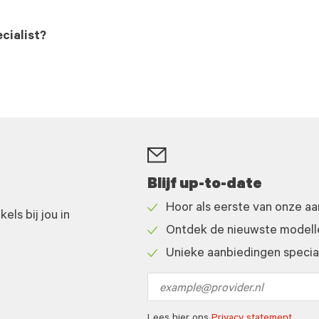
cialist?
Blijf up-to-date
Hoor als eerste van onze a
ls bij jou in
Check
Ontdek de nieuwste modelle
icon
Check
Unieke aanbiedingen speciaa
icon
Check
icon
Email
address