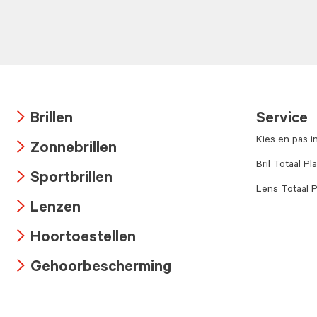
Brillen
Service
Arrow
Kies en pas i
Zonnebrillen
icon
Arrow
Bril Totaal Pl
Sportbrillen
icon
Lens Totaal P
Arrow
Lenzen
icon
Arrow
Hoortoestellen
icon
Arrow
Gehoorbescherming
icon
Arrow
icon