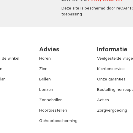
Lees hier ons
Privacy statement
Deze site is beschermd door reCAP
toepassing
Advies
Informatie
n de winkel
Horen
Veelgestelde vrag
an
Zien
Klantenservice
lan
Brillen
Onze garanties
Lenzen
Bestelling herroep
Zonnebrillen
Acties
Hoortoestellen
Zorgvergoeding
Gehoorbescherming