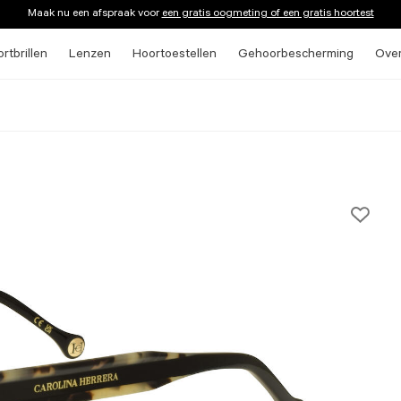
Maak nu een afspraak voor
een gratis oogmeting of een gratis hoortest
rtbrillen
Lenzen
Hoortoestellen
Gehoorbescherming
Ove