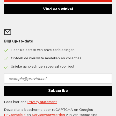
Vind een winkel
Blijf up-to-date
Hoor als eerste van onze aanbiedingen
Check
icon
Ontdek de nieuwste modellen en collecties
Check
icon
Unieke aanbiedingen speciaal voor jou!
Check
icon
Email
address
Subscribe
Lees hier ons
Privacy statement
Deze site is beschermd door reCAPTCHA en Googles
Privacybeleid
en
Servicevoorwaarden
zijn van toepassing