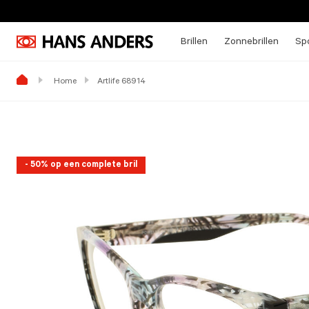
Brillen
Zonnebrillen
Spo
Home
Artlife 68914
- 50% op een complete bril