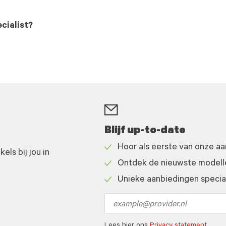
cialist?
Blijf up-to-date
Hoor als eerste van onze a
ls bij jou in
Check
Ontdek de nieuwste modelle
icon
Check
Unieke aanbiedingen speciaa
icon
Check
icon
Email
address