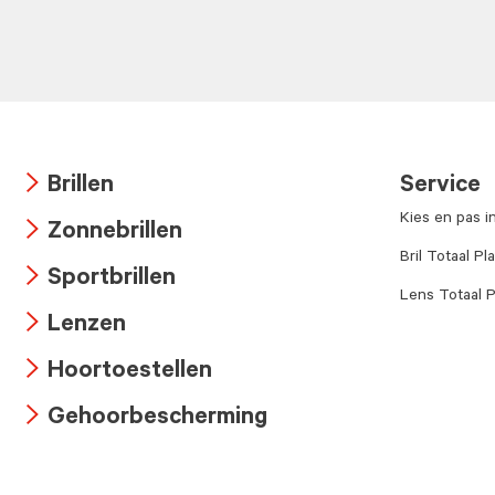
Brillen
Service
Arrow
Kies en pas i
Zonnebrillen
icon
Arrow
Bril Totaal Pl
Sportbrillen
icon
Lens Totaal P
Arrow
Lenzen
icon
Arrow
Hoortoestellen
icon
Arrow
Gehoorbescherming
icon
Arrow
icon