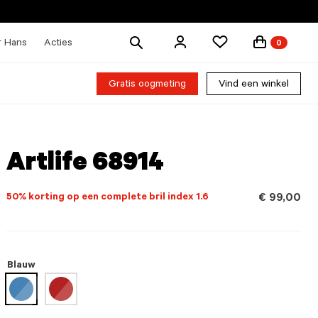
Zoek
r Hans
Acties
0
producten
Gratis oogmeting
Vind een winkel
Artlife 68914
50% korting op een complete bril index 1.6
€ 99,00
Blauw
geselecteerd