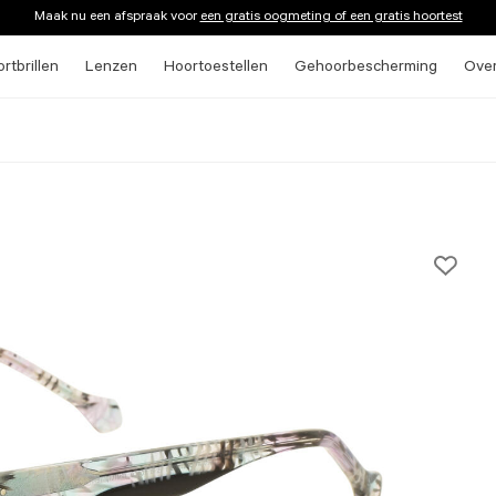
Maak nu een afspraak voor
een gratis oogmeting of een gratis hoortest
rtbrillen
Lenzen
Hoortoestellen
Gehoorbescherming
Ove