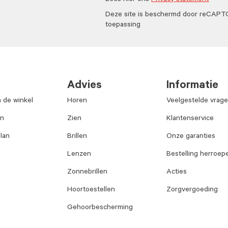
Lees hier ons
Privacy statement
Deze site is beschermd door reCAP
toepassing
Advies
Informatie
n de winkel
Horen
Veelgestelde vrag
an
Zien
Klantenservice
lan
Brillen
Onze garanties
Lenzen
Bestelling herroep
Zonnebrillen
Acties
Hoortoestellen
Zorgvergoeding
Gehoorbescherming