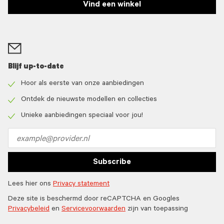
Vind een winkel
Blijf up-to-date
Hoor als eerste van onze aanbiedingen
Check
icon
Ontdek de nieuwste modellen en collecties
Check
icon
Unieke aanbiedingen speciaal voor jou!
Check
icon
Email
address
Subscribe
Lees hier ons
Privacy statement
Deze site is beschermd door reCAPTCHA en Googles
Privacybeleid
en
Servicevoorwaarden
zijn van toepassing