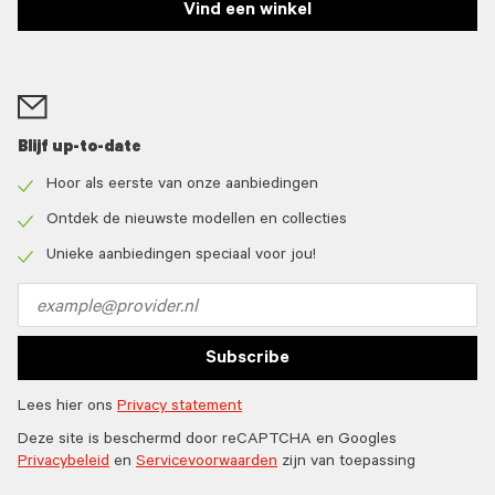
Vind een winkel
Blijf up-to-date
Hoor als eerste van onze aanbiedingen
Check
icon
Ontdek de nieuwste modellen en collecties
Check
icon
Unieke aanbiedingen speciaal voor jou!
Check
icon
Email
address
Subscribe
Lees hier ons
Privacy statement
Deze site is beschermd door reCAPTCHA en Googles
Privacybeleid
en
Servicevoorwaarden
zijn van toepassing