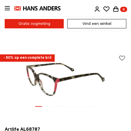
Ga
0
direct
naar
de
Gratis oogmeting
Vind een winkel
inhoud
- 50% op een complete bril
Artlife AL68787