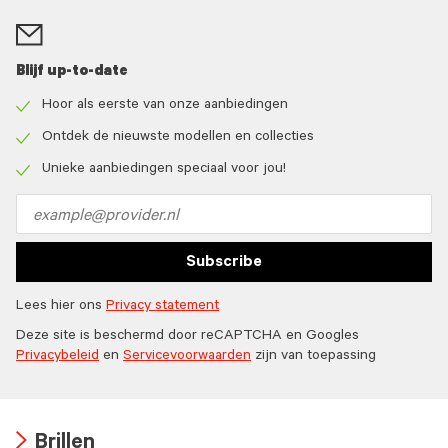
Blijf up-to-date
Hoor als eerste van onze aanbiedingen
Check
icon
Ontdek de nieuwste modellen en collecties
Check
icon
Unieke aanbiedingen speciaal voor jou!
Check
icon
Email
address
Subscribe
Lees hier ons
Privacy statement
Deze site is beschermd door reCAPTCHA en Googles
Privacybeleid
en
Servicevoorwaarden
zijn van toepassing
Brillen