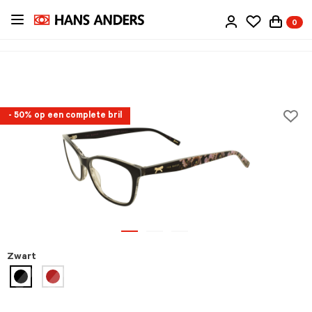
Ga
0
direct
naar
de
inhoud
- 50% op een complete bril
Zwart
geselecteerd