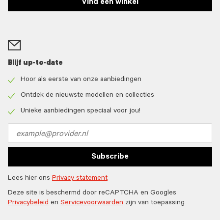
Vind een winkel
Blijf up-to-date
Hoor als eerste van onze aanbiedingen
Check
icon
Ontdek de nieuwste modellen en collecties
Check
icon
Unieke aanbiedingen speciaal voor jou!
Check
icon
Email
address
Subscribe
Lees hier ons
Privacy statement
Deze site is beschermd door reCAPTCHA en Googles
Privacybeleid
en
Servicevoorwaarden
zijn van toepassing